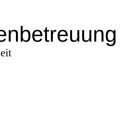
renbetreuung
eit