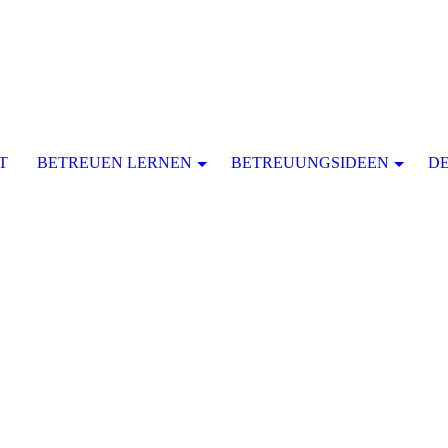
T
BETREUEN LERNEN
BETREUUNGSIDEEN
D