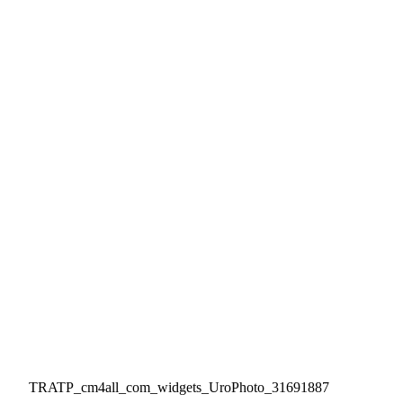
TRATP_cm4all_com_widgets_UroPhoto_31691887