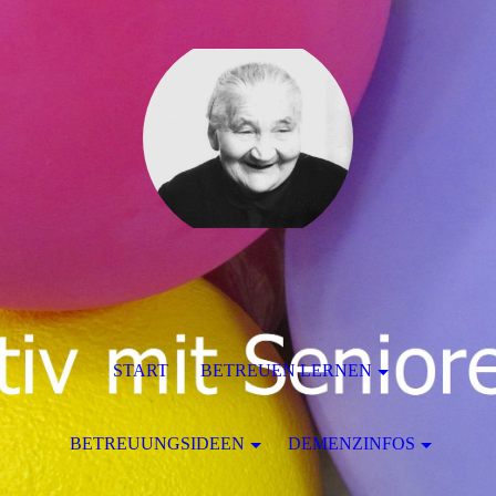
START
BETREUEN LERNEN
BETREUUNGSIDEEN
DEMENZINFOS